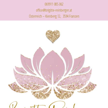
069911 085 062
office@brigitte-reinberger.at
Österreich – Kienberg 12, 3594 Franzen