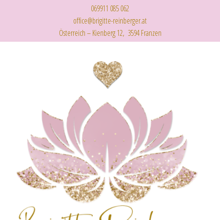
069911 085 062
office@brigitte-reinberger.at
Österreich – Kienberg 12, 3594 Franzen