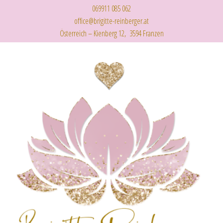
069911 085 062
office@brigitte-reinberger.at
Österreich – Kienberg 12, 3594 Franzen