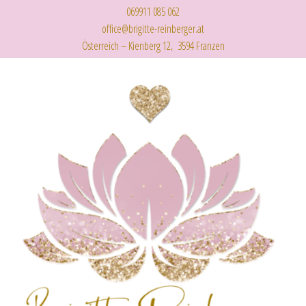
069911 085 062
office@brigitte-reinberger.at
Österreich – Kienberg 12, 3594 Franzen