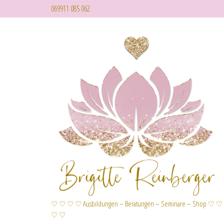
069911 085 062
♡ ♡ ♡ ♡ Ausbildungen – Beratungen – Seminare – Shop ♡ ♡
♡ ♡