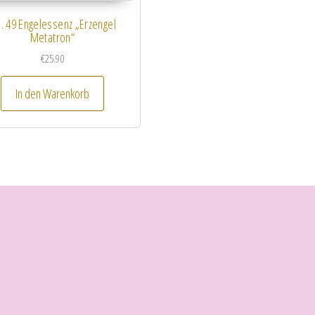
. 49 Engelessenz „Erzengel
Metatron“
€
25.90
In den Warenkorb