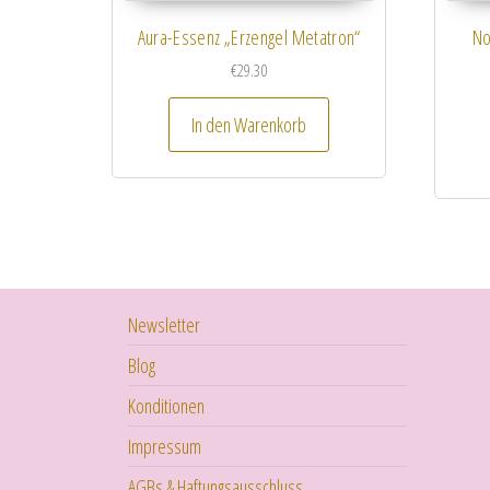
Aura-Essenz „Erzengel Metatron“
No
€
29.30
In den Warenkorb
Newsletter
Blog
Konditionen
Impressum
AGBs & Haftungsausschluss