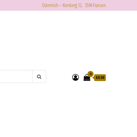
Österreich – Kienberg 12, 3594 Franzen
0
€
0.00