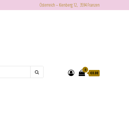
Österreich – Kienberg 12, 3594 Franzen
0
€
0.00