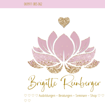
069911 085 062
♡ ♡ ♡ ♡ Ausbildungen – Beratungen – Seminare – Shop ♡ ♡
♡ ♡