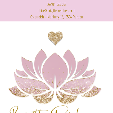
069911 085 062
office@brigitte-reinberger.at
Österreich – Kienberg 12, 3594 Franzen