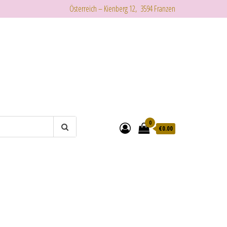
Österreich – Kienberg 12, 3594 Franzen
0
€
0.00