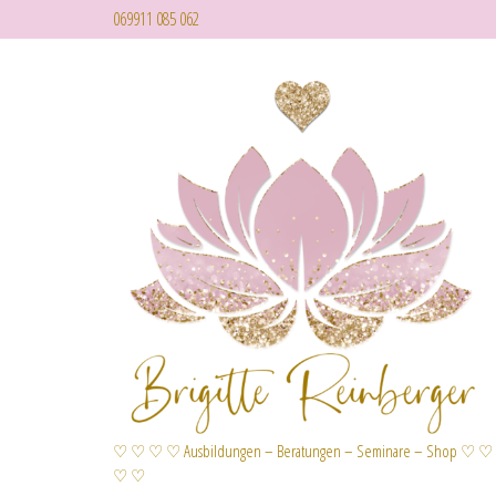
069911 085 062
♡ ♡ ♡ ♡ Ausbildungen – Beratungen – Seminare – Shop ♡ ♡
♡ ♡