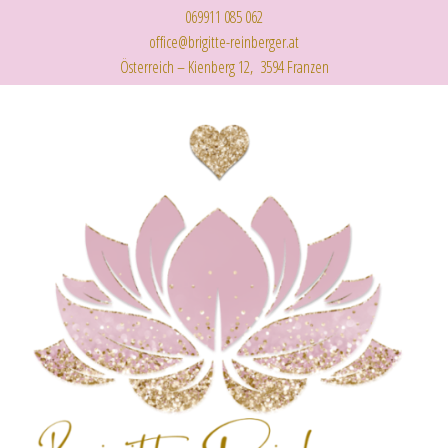
069911 085 062
office@brigitte-reinberger.at
Österreich – Kienberg 12, 3594 Franzen