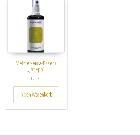
Meister-Aura-Essenz
„Joseph“
€
29.30
In den Warenkorb