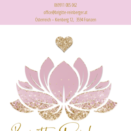
069911 085 062
office@brigitte-reinberger.at
Österreich – Kienberg 12, 3594 Franzen