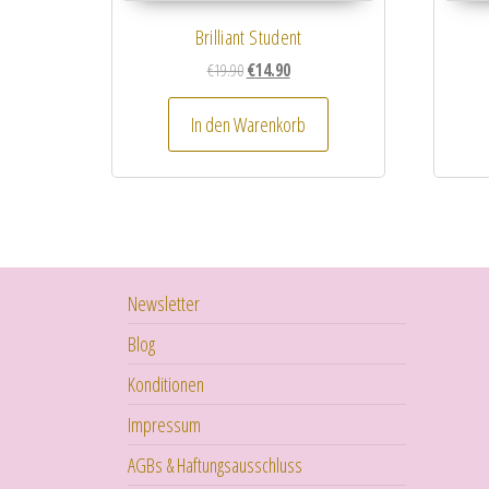
Brilliant Student
Ursprünglicher Preis war: €19.90
Aktueller Preis ist: €14.90.
€
19.90
€
14.90
In den Warenkorb
Newsletter
Blog
Konditionen
Impressum
AGBs & Haftungsausschluss