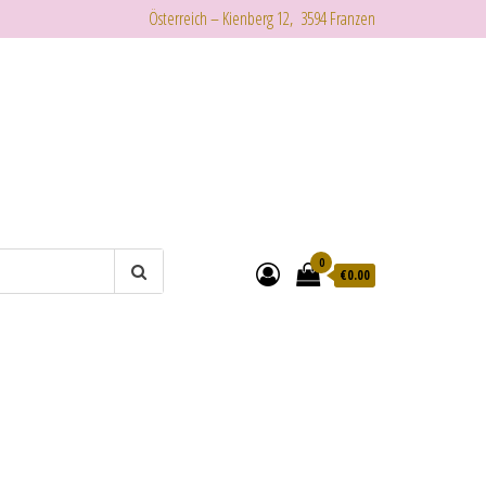
Österreich – Kienberg 12, 3594 Franzen
0
€
0.00