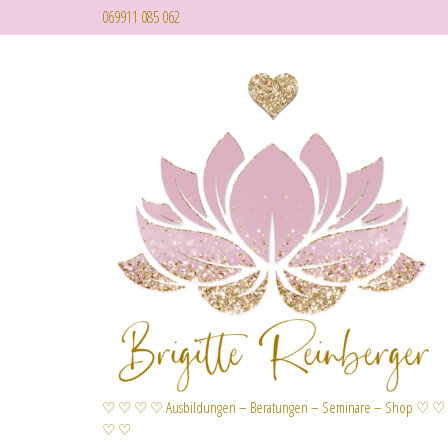
069911 085 062
♡ ♡ ♡ ♡ Ausbildungen – Beratungen – Seminare – Shop ♡ ♡
♡ ♡