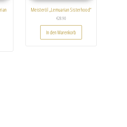
rian
Meisteröl „Lemuarian Sisterhood“
€
28.90
In den Warenkorb