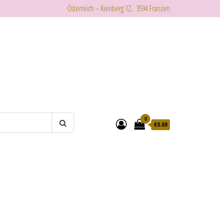
Österreich – Kienberg 12, 3594 Franzen
0
€
0.00