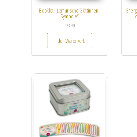
Booklet „Lemurische Göttinnen-
Energ
Symbole“
€
23.90
In den Warenkorb