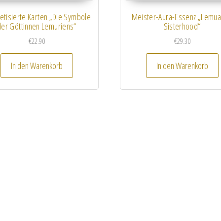
etisierte Karten „Die Symbole
Meister-Aura-Essenz „Lemua
der Göttinnen Lemuriens“
Sisterhood“
€
22.90
€
29.30
In den Warenkorb
In den Warenkorb