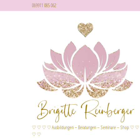
069911 085 062
♡ ♡ ♡ ♡ Ausbildungen – Beratungen – Seminare – Shop ♡ ♡
♡ ♡