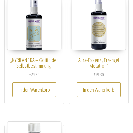
„KYRILAN´KA – Göttin der
Aura-Essenz „Erzengel
Selbstbestimmung“
Metatron“
€
29.30
€
29.30
In den Warenkorb
In den Warenkorb