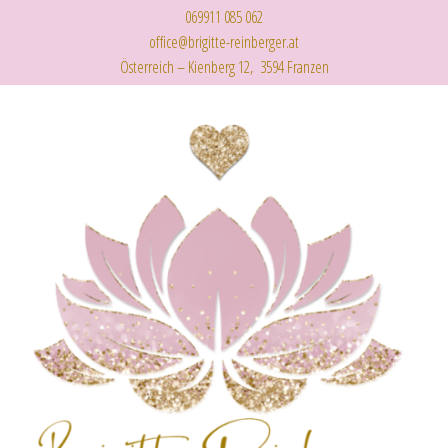
069911 085 062
office@brigitte-reinberger.at
Österreich – Kienberg 12, 3594 Franzen