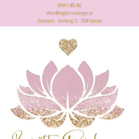
069911 085 062
office@brigitte-reinberger.at
Österreich – Kienberg 12, 3594 Franzen