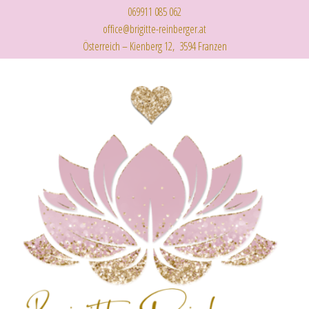
069911 085 062
office@brigitte-reinberger.at
Österreich – Kienberg 12, 3594 Franzen