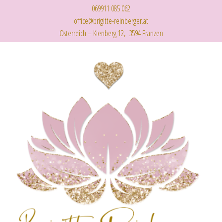
069911 085 062
office@brigitte-reinberger.at
Österreich – Kienberg 12, 3594 Franzen