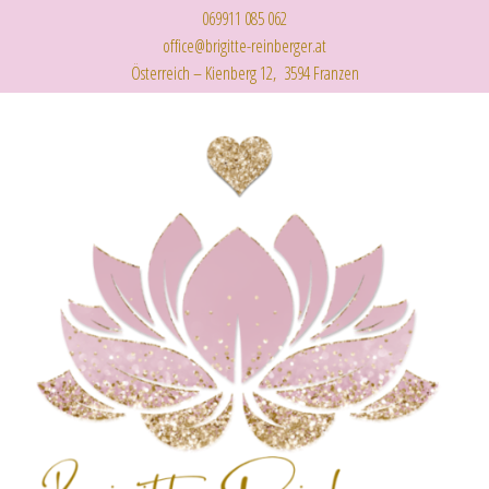
069911 085 062
office@brigitte-reinberger.at
Österreich – Kienberg 12, 3594 Franzen