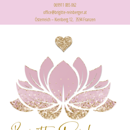
069911 085 062
office@brigitte-reinberger.at
Österreich – Kienberg 12, 3594 Franzen