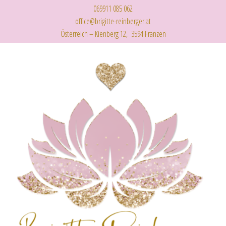
069911 085 062
office@brigitte-reinberger.at
Österreich – Kienberg 12, 3594 Franzen