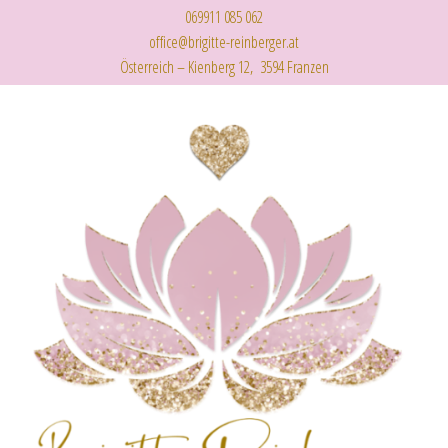
069911 085 062
office@brigitte-reinberger.at
Österreich – Kienberg 12, 3594 Franzen