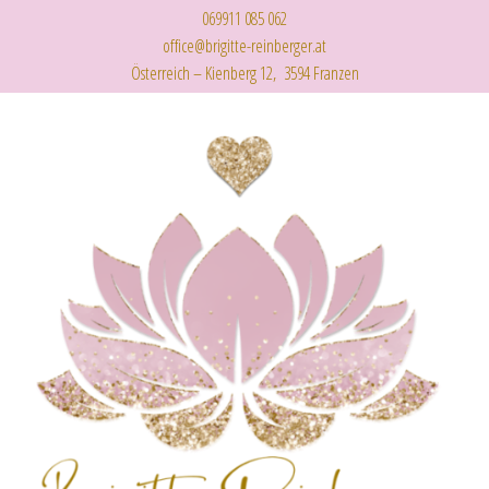
069911 085 062
office@brigitte-reinberger.at
Österreich – Kienberg 12, 3594 Franzen