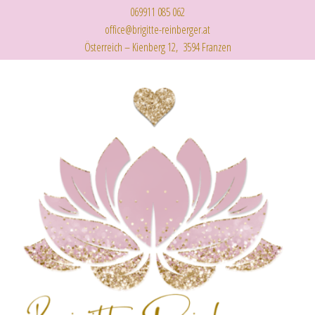
069911 085 062
office@brigitte-reinberger.at
Österreich – Kienberg 12, 3594 Franzen