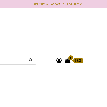
Österreich – Kienberg 12, 3594 Franzen
0
€
0.00