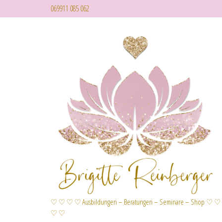
069911 085 062
♡ ♡ ♡ ♡ Ausbildungen – Beratungen – Seminare – Shop ♡ ♡
♡ ♡