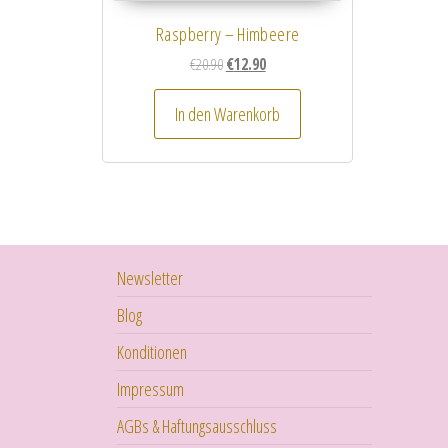
Raspberry – Himbeere
Ursprünglicher Preis war: €20.90
Aktueller Preis ist: €12.90.
€
20.90
€
12.90
In den Warenkorb
Newsletter
Blog
Konditionen
Impressum
AGBs & Haftungsausschluss