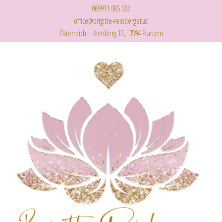
069911 085 062
office@brigitte-reinberger.at
Österreich – Kienberg 12, 3594 Franzen