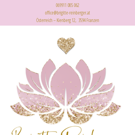
069911 085 062
office@brigitte-reinberger.at
Österreich – Kienberg 12, 3594 Franzen