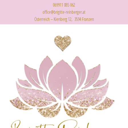
069911 085 062
office@brigitte-reinberger.at
Österreich – Kienberg 12, 3594 Franzen