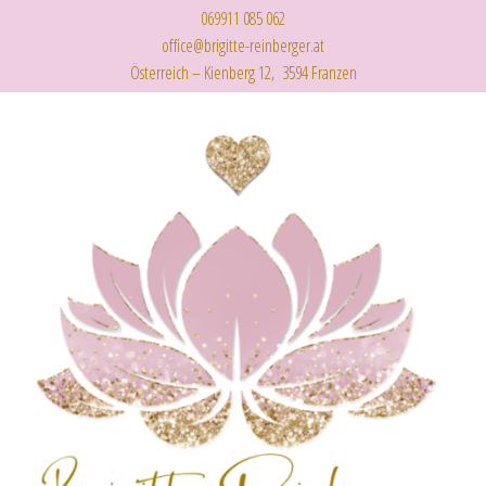
069911 085 062
office@brigitte-reinberger.at
Österreich – Kienberg 12, 3594 Franzen