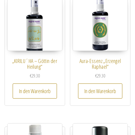
„KIRILU´HA – Göttin der
Aura-Essenz „Erzengel
Heilung“
Raphael“
€
29.30
€
29.30
In den Warenkorb
In den Warenkorb