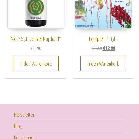
No. 46 „Erzengel Raphael“
Temple of Light
Ursprünglicher Preis wa
Aktueller Preis i
€
25.90
€
26.00
€
12.90
In den Warenkorb
In den Warenkorb
Newsletter
Blog
Konditionen