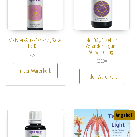
Meister-Aura-Essenz „Sara-
No. 06 „Engel für
La-Kali“
Veränderung und
Verwandlung“
€
29.30
€
25.90
In den Warenkorb
In den Warenkorb
Angebot!