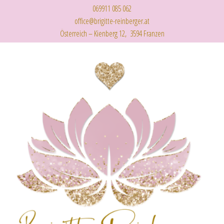
069911 085 062
office@brigitte-reinberger.at
Österreich – Kienberg 12, 3594 Franzen