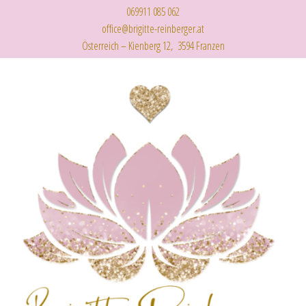
069911 085 062
office@brigitte-reinberger.at
Österreich – Kienberg 12, 3594 Franzen