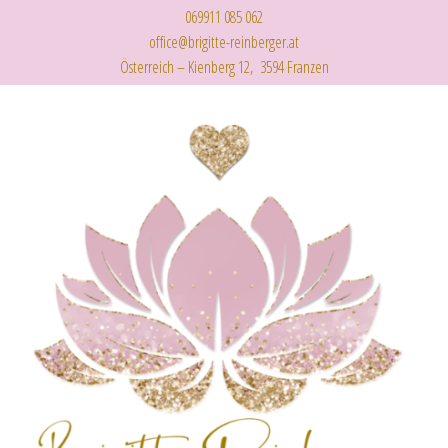
069911 085 062
office@brigitte-reinberger.at
Österreich – Kienberg 12, 3594 Franzen