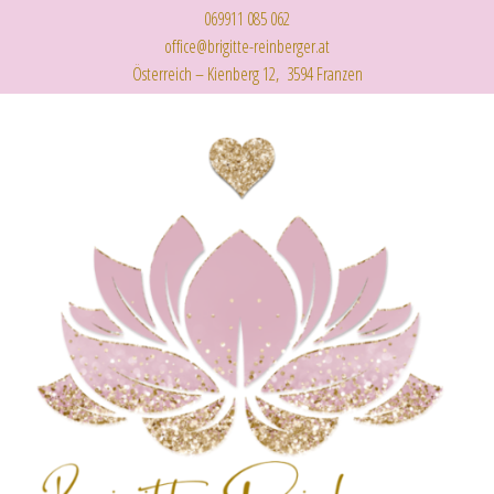
069911 085 062
office@brigitte-reinberger.at
Österreich – Kienberg 12, 3594 Franzen