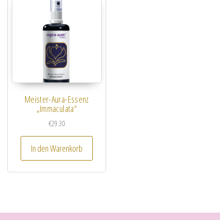
Meister-Aura-Essenz
„Immaculata“
€
29.30
In den Warenkorb