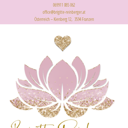
069911 085 062
office@brigitte-reinberger.at
Österreich – Kienberg 12, 3594 Franzen