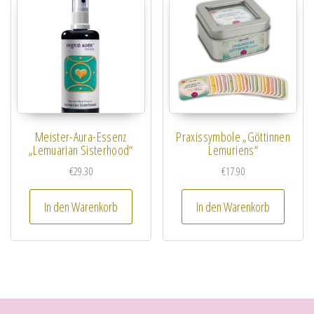
Meister-Aura-Essenz
Praxissymbole „Göttinnen
„Lemuarian Sisterhood“
Lemuriens“
€
29.30
€
17.90
In den Warenkorb
In den Warenkorb