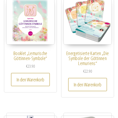
Booklet „Lemurische
Energetisierte Karten „Die
Göttinnen-Symbole“
Symbole der Göttinnen
Lemuriens“
€
23.90
€
22.90
In den Warenkorb
In den Warenkorb