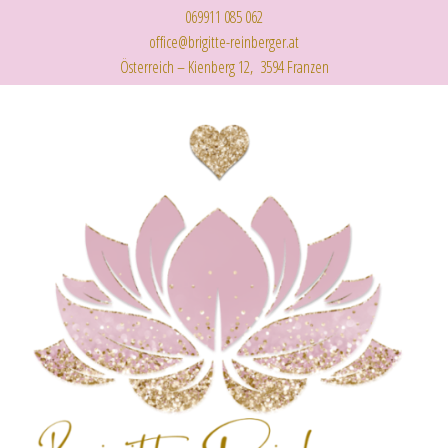
069911 085 062
office@brigitte-reinberger.at
Österreich – Kienberg 12, 3594 Franzen