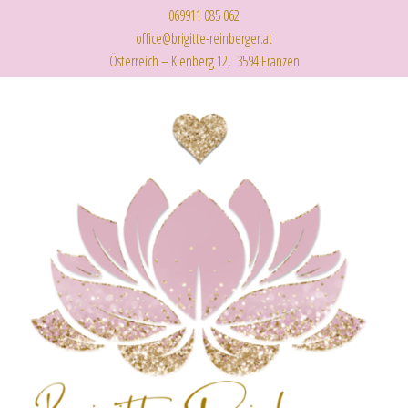
069911 085 062
office@brigitte-reinberger.at
Österreich – Kienberg 12, 3594 Franzen