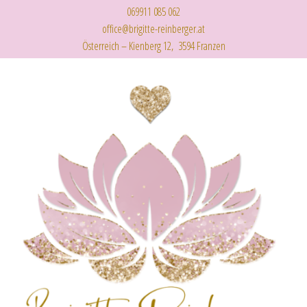
069911 085 062
office@brigitte-reinberger.at
Österreich – Kienberg 12, 3594 Franzen