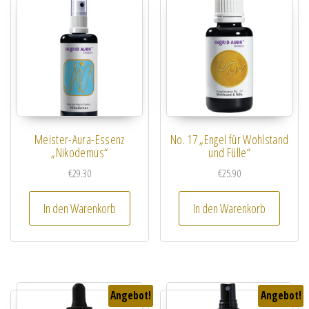
Meister-Aura-Essenz
No. 17 „Engel für Wohlstand
„Nikodemus“
und Fülle“
€
29.30
€
25.90
In den Warenkorb
In den Warenkorb
Angebot!
Angebot!