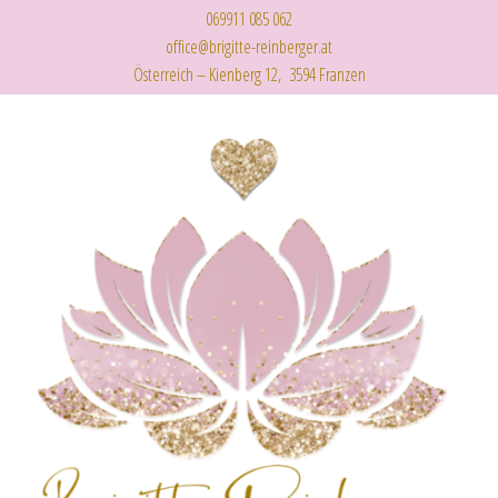
069911 085 062
office@brigitte-reinberger.at
Österreich – Kienberg 12, 3594 Franzen