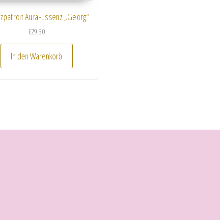
tzpatron Aura-Essenz „Georg“
€
29.30
In den Warenkorb