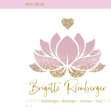
069911 085 062
♡ ♡ ♡ ♡ Ausbildungen – Beratungen – Seminare – Shop ♡ ♡
♡ ♡