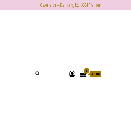
Österreich – Kienberg 12, 3594 Franzen
0
€
0.00