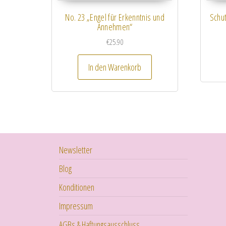
No. 23 „Engel für Erkenntnis und
Schu
Annehmen“
€
25.90
In den Warenkorb
Newsletter
Blog
Konditionen
Impressum
AGBs & Haftungsausschluss