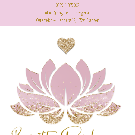
069911 085 062
office@brigitte-reinberger.at
Österreich – Kienberg 12, 3594 Franzen