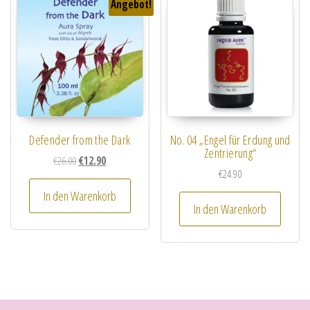
Angebot!
Defender from the Dark
No. 04 „Engel für Erdung und
Zentrierung“
Ursprünglicher Preis war: €26.00
Aktueller Preis ist: €12.90.
€
26.00
€
12.90
€
24.90
In den Warenkorb
In den Warenkorb