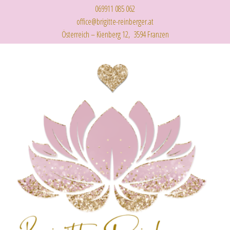
069911 085 062
office@brigitte-reinberger.at
Österreich – Kienberg 12, 3594 Franzen