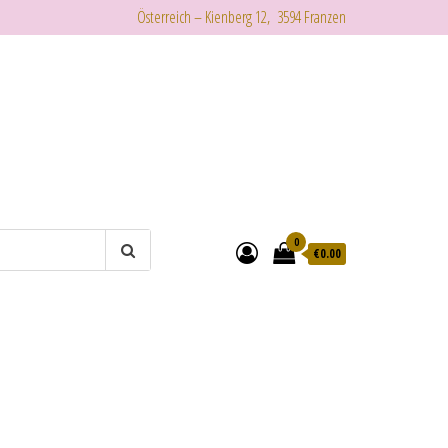
Österreich – Kienberg 12, 3594 Franzen
0
€
0.00