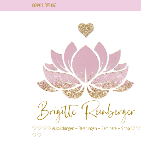
069911 085 062
♡ ♡ ♡ ♡ Ausbildungen – Beratungen – Seminare – Shop ♡ ♡
♡ ♡