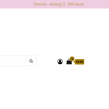
Österreich – Kienberg 12, 3594 Franzen
0
€
0.00