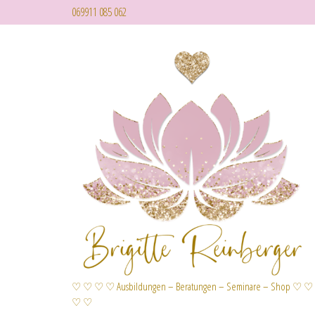
069911 085 062
♡ ♡ ♡ ♡ Ausbildungen – Beratungen – Seminare – Shop ♡ ♡
♡ ♡