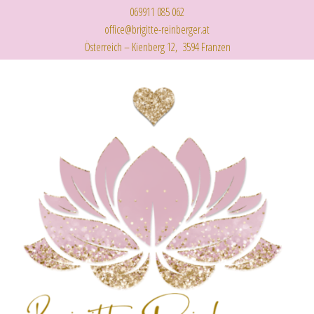
069911 085 062
office@brigitte-reinberger.at
Österreich – Kienberg 12, 3594 Franzen