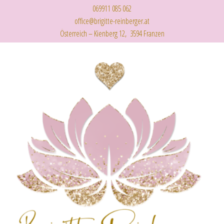
069911 085 062
office@brigitte-reinberger.at
Österreich – Kienberg 12, 3594 Franzen