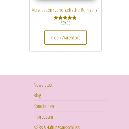
Aura-Essenz „Energetische Reinigung“
€
29.30
Bewertet mit
5.00
von 5
In den Warenkorb
Newsletter
Blog
Konditionen
Impressum
AGBs & Haftungsausschluss