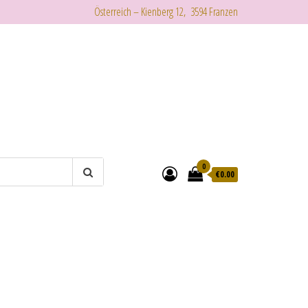
Österreich – Kienberg 12, 3594 Franzen
0
€
0.00