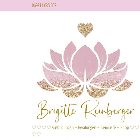
069911 085 062
♡ ♡ ♡ ♡ Ausbildungen – Beratungen – Seminare – Shop ♡ ♡
♡ ♡