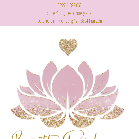
069911 085 062
office@brigitte-reinberger.at
Österreich – Kienberg 12, 3594 Franzen