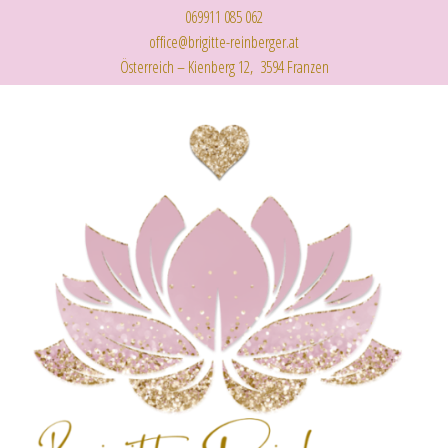
069911 085 062
office@brigitte-reinberger.at
Österreich – Kienberg 12, 3594 Franzen