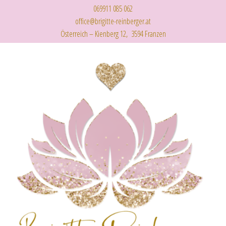
069911 085 062
office@brigitte-reinberger.at
Österreich – Kienberg 12, 3594 Franzen