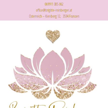
069911 085 062
office@brigitte-reinberger.at
Österreich – Kienberg 12, 3594 Franzen