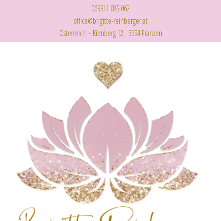
069911 085 062
office@brigitte-reinberger.at
Österreich – Kienberg 12, 3594 Franzen