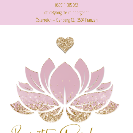
069911 085 062
office@brigitte-reinberger.at
Österreich – Kienberg 12, 3594 Franzen